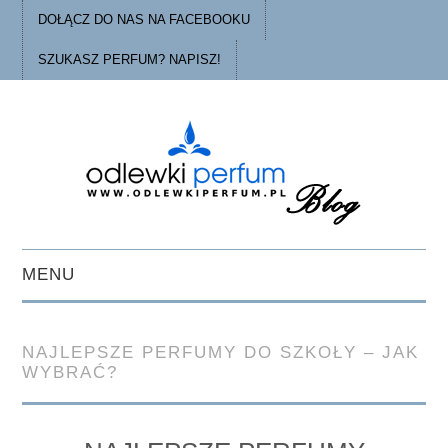
DOŁĄCZ DO NAS NA FACEBOOKU
SZUKASZ PERFUM? NAPISZ!
MENU
STRONA GŁÓWNA
NAJLEPSZE PERFUMY DO SZKOŁY – JAK
WYBRAĆ?
PORADY
O ODLEWKACH