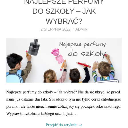
NAJLEPSZE PERFUMY
PERFUMY FAQ
DO SZKOŁY – JAK
WYBRAĆ?
A TO CIEKAWE!
2 SIERPNIA 2022
ADMIN
SKLEP
Najlepsze perfumy do szkoły – jak wybrać? Nie da się ukryć, że przed
nami już ostatnie dni lata. Świadczą o tym nie tylko coraz chłodniejsze
poranki, ale także nieuchronnie zbliżający się początek roku szkolnego.
Wyprawka szkolna u każdego ucznia jest…
Przejdź do artykułu
→